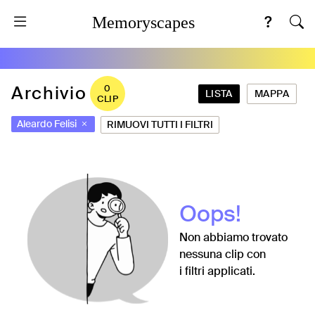
Memoryscapes
Archivio
0
LISTA
MAPPA
CLIP
Aleardo Felisi
RIMUOVI TUTTI I FILTRI
Oops!
Non abbiamo trovato
nessuna clip con
i filtri applicati.