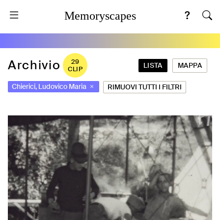
Memoryscapes
Archivio
29
LISTA
MAPPA
CLIP
Chierici, Ludovico Maria
RIMUOVI TUTTI I FILTRI