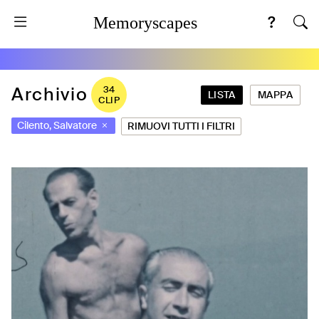
Memoryscapes
Archivio
34
LISTA
MAPPA
CLIP
Cilento, Salvatore
RIMUOVI TUTTI I FILTRI