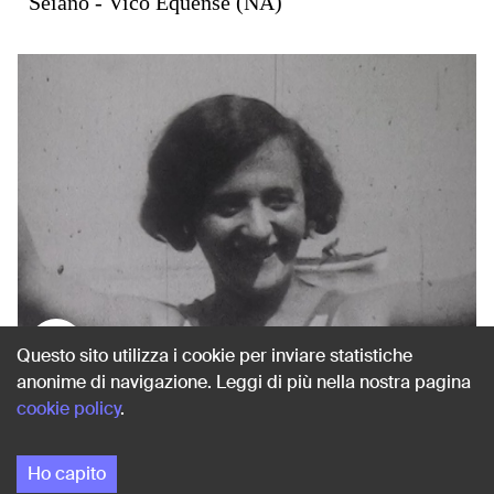
Seiano - Vico Equense (NA)
1931
Questo sito utilizza i cookie per inviare statistiche
anonime di navigazione. Leggi di più nella nostra pagina
cookie policy
.
RITRATTI FEMMINILI IN RIVA AL MARE
Seiano - Vico Equense (NA)
Ho capito