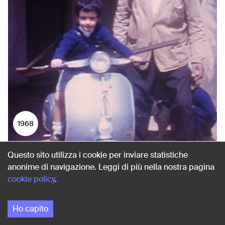
1968
Questo sito utilizza i cookie per inviare statistiche
VESPA, FUCILE, PRANZO
anonime di navigazione. Leggi di più nella nostra pagina
Avola (Siracusa)
cookie policy
.
Ho capito