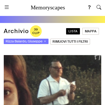
Memoryscapes
Archivio
39
LISTA
MAPPA
CLIP
Rizza Baiardo, Giuseppe
RIMUOVI TUTTI I FILTRI