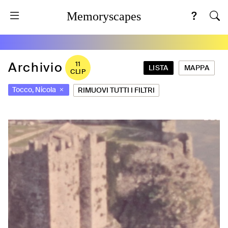
Memoryscapes
Archivio
11
LISTA
MAPPA
CLIP
Tocco, Nicola
RIMUOVI TUTTI I FILTRI