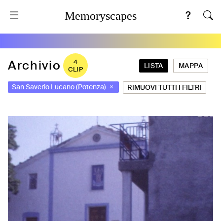
Memoryscapes
Archivio
4
LISTA
MAPPA
CLIP
San Saverio Lucano (Potenza)
RIMUOVI TUTTI I FILTRI