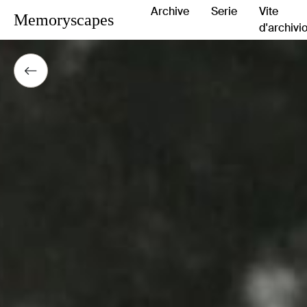
Archive
Serie
Vite
Memoryscapes
d'archivi