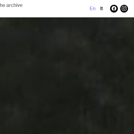
En
It