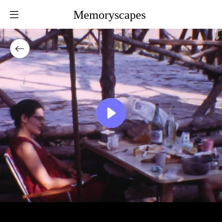
Memoryscapes