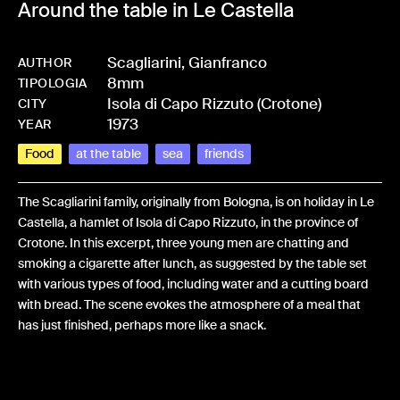
Around the table in Le Castella
Scagliarini, Gianfranco
AUTHOR
8mm
-
HMSCAGGIA-0004
TIPOLOGIA
Isola di Capo Rizzuto (Crotone)
CITY
1973
YEAR
Food
at the table
sea
friends
The Scagliarini family, originally from Bologna, is on holiday in Le
Castella, a hamlet of Isola di Capo Rizzuto, in the province of
Crotone. In this excerpt, three young men are chatting and
smoking a cigarette after lunch, as suggested by the table set
with various types of food, including water and a cutting board
with bread. The scene evokes the atmosphere of a meal that
has just finished, perhaps more like a snack.
Share: