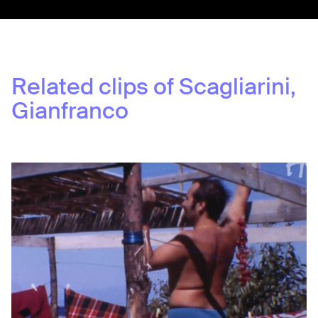
Related clips of
Scagliarini,
Gianfranco