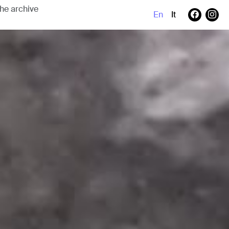
En
It