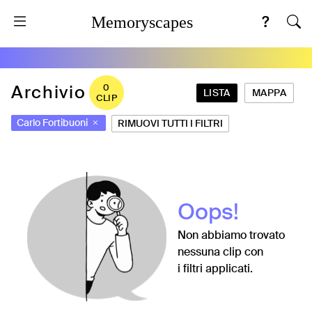
Memoryscapes
Archivio
0
LISTA
MAPPA
CLIP
Carlo Fortibuoni
RIMUOVI TUTTI I FILTRI
Oops!
Non abbiamo trovato
nessuna clip con
i filtri applicati.