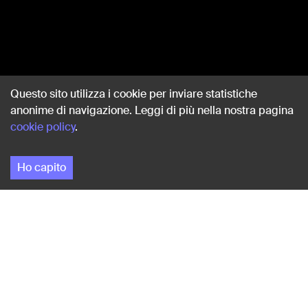
Questo sito utilizza i cookie per inviare statistiche
anonime di navigazione. Leggi di più nella nostra pagina
cookie policy
.
Ho capito
Memoryscapes è la prima
piattaforma dedicata alla
riscoperta del patrimonio privato
italiano in formato ridotto.
Memoryscapes nasce con lo