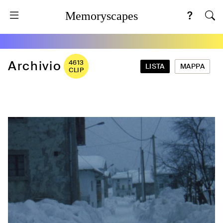
Memoryscapes
Archivio
4613
LISTA
MAPPA
CLIP