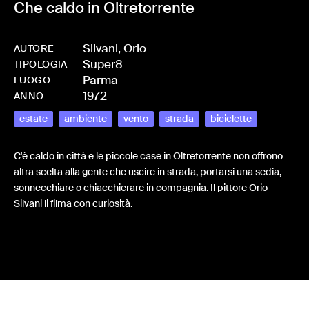
Che caldo in Oltretorrente
Silvani, Orio
AUTORE
Super8
-
HMSILVORIO-0002
TIPOLOGIA
Parma
LUOGO
1972
ANNO
estate
ambiente
vento
strada
biciclette
C'è caldo in città e le piccole case in Oltretorrente non offrono
altra scelta alla gente che uscire in strada, portarsi una sedia,
sonnecchiare o chiacchierare in compagnia. Il pittore Orio
Silvani li filma con curiosità.
Share: