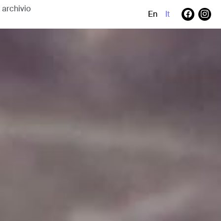
En
It