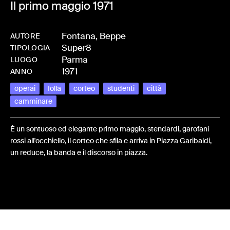
Il primo maggio 1971
Fontana, Beppe
AUTORE
Super8
-
HM-FONTBEP-00011
TIPOLOGIA
Parma
LUOGO
1971
ANNO
operai
folla
corteo
studenti
città
camminare
È un sontuoso ed elegante primo maggio, stendardi, garofani
rossi all'occhiello, il corteo che sfila e arriva in Piazza Garibaldi,
un reduce, la banda e il discorso in piazza.
Share: