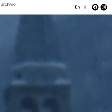
En
It