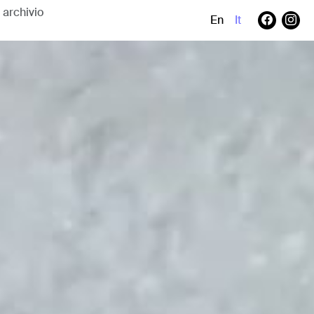
En
It