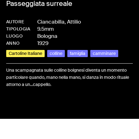
Passeggiata surreale
Ciancabilla, Attilio
AUTORE
9.5mm
-
HMCIANATT-0030
TIPOLOGIA
Bologna
LUOGO
1929
ANNO
Cartoline Italiane
colline
famiglia
camminare
Una scampagnata sulle colline bolgnesi diventa un momento
particolare quando, mano nella mano, si danza in modo rituale
attorno a un...cappello.
Share: