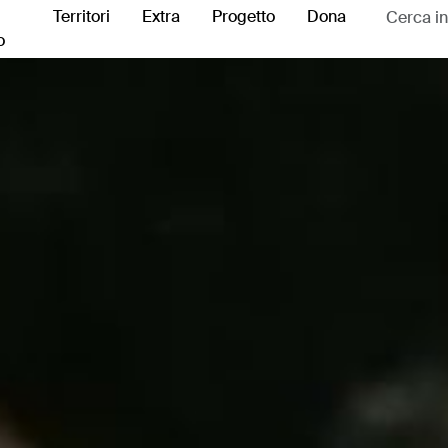
Territori
Extra
Progetto
Dona
o