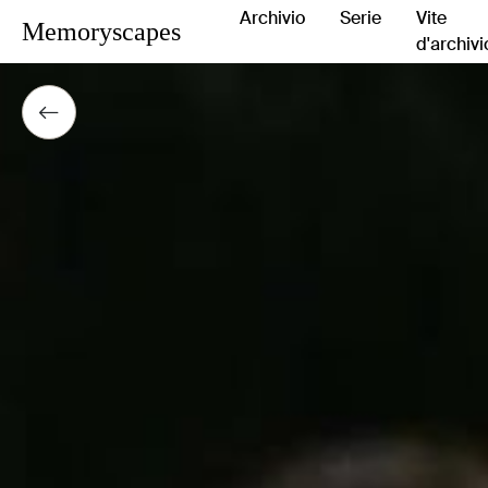
Archivio
Serie
Vite
Memoryscapes
d'archivi