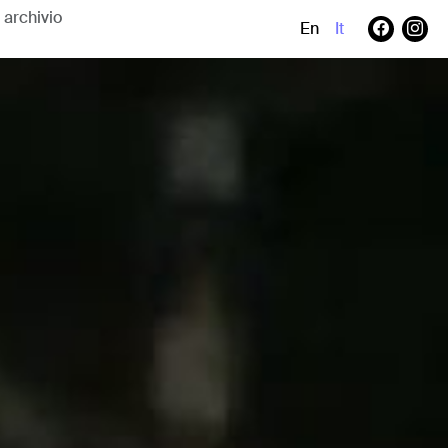
En
It