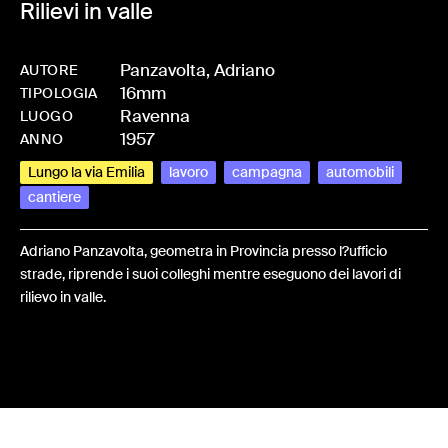
Rilievi in valle
Panzavolta, Adriano
AUTORE
16mm
-
HMPANZADR-0003
TIPOLOGIA
Ravenna
LUOGO
1957
ANNO
Lungo la via Emilia
lavoro
campagna
automobili
cantiere
Adriano Panzavolta, geometra in Provincia presso l?ufficio
strade, riprende i suoi colleghi mentre eseguono dei lavori di
rilievo in valle.
Share: