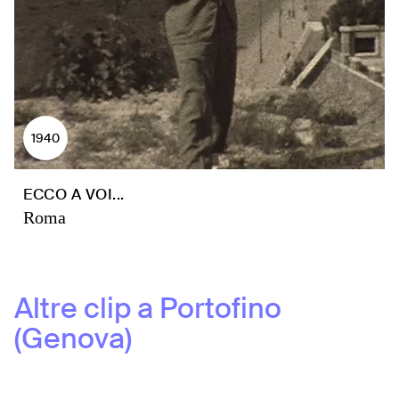
1940
ECCO A VOI...
Roma
Altre clip a
Portofino
(Genova)