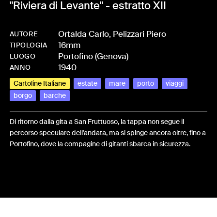
"Riviera di Levante" - estratto XII
Ortalda Carlo, Pelizzari Piero
AUTORE
16mm
-
HMCHIEFRA-0021
TIPOLOGIA
Portofino (Genova)
LUOGO
1940
ANNO
Cartoline Italiane
estate
mare
porto
viaggi
borgo
barche
Di ritorno dalla gita a San Fruttuoso, la tappa non segue il
percorso speculare dell'andata, ma si spinge ancora oltre, fino a
Portofino, dove la compagine di gitanti sbarca in sicurezza.
Share: