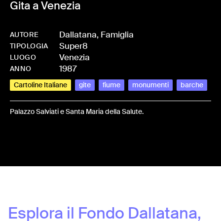
Gita a Venezia
Dallatana, Famiglia
AUTORE
Super8
-
HMDALLFAM-0013
TIPOLOGIA
Venezia
LUOGO
1987
ANNO
Cartoline Italiane
gite
fiume
monumenti
barche
Palazzo Salviati e Santa Maria della Salute.
Share:
Esplora il Fondo
Dallatana,