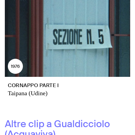
1976
CORNAPPO PARTE I
Taipana (Udine)
Altre clip a
Gualdicciolo
(Acquaviva)