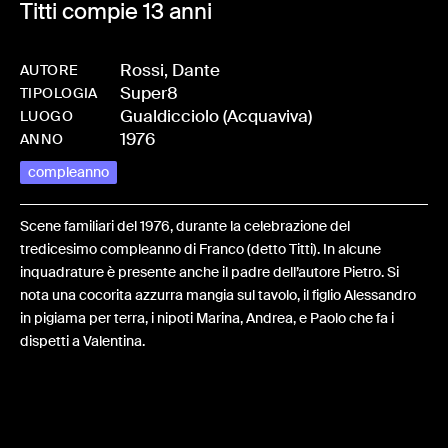
Titti compie 13 anni
Rossi, Dante
AUTORE
Super8
-
HMROSSDAN-0069
TIPOLOGIA
Gualdicciolo (Acquaviva)
LUOGO
1976
ANNO
compleanno
Scene familiari del 1976, durante la celebrazione del
tredicesimo compleanno di Franco (detto Titti). In alcune
inquadrature è presente anche il padre dell’autore Pietro. Si
nota una cocorita azzurra mangia sul tavolo, il figlio Alessandro
in pigiama per terra, i nipoti Marina, Andrea, e Paolo che fa i
dispetti a Valentina.
Share: