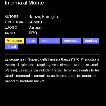
In cima al Monte
Ranza, Famiglia
AUTORE
Super8
-
HMRANZAFAM-0045
TIPOLOGIA
Varese
LUOGO
1970
ANNO
Montagne
neve
monumenti
montagna
famiglia
ritratti
La sequenza in Super8 della famiglia Ranza (1970-71) mostra la
madre e i figli mentre raggiungono la cima del Monte Tre Croci
(Varese). La sequenza include ritratti di famiglia davanti alle Tre
Croci e momenti di complicità tra i membri, con lo sfondo dei
panorami montani innevati.
Share: