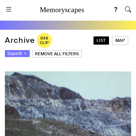
Memoryscapes
Archive
938
LIST
MAP
CLIP
Super8
REMOVE ALL FILTERS