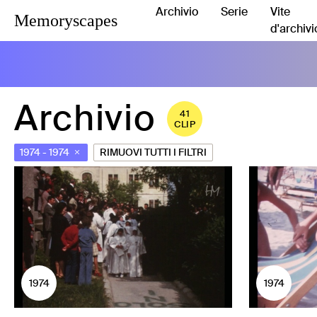
Archivio
Serie
Vite
Memoryscapes
d'archivi
Archivio
41
CLIP
1974
-
1974
RIMUOVI TUTTI I FILTRI
1974
1974