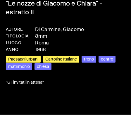
"Le nozze di Giacomo e Chiara" -
estratto II
Di Carmine, Giacomo
AUTORE
8mm
-
HMDICAGIA-0003
TIPOLOGIA
Roma
LUOGO
1968
ANNO
Paesaggi urbani
Cartoline Italiane
treno
centro
matrimonio
chiesa
"Gli invitati in attesa"
Share: