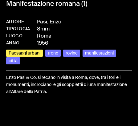
Manifestazione romana (1)
Pasi, Enzo
AUTORE
8mm
-
HMPASIENZ-0020
TIPOLOGIA
Roma
LUOGO
1956
ANNO
Paesaggi urbani
treno
rovine
manifestazioni
città
Enzo Pasi & Co. si recano in visita a Roma, dove, tra i fori e i
monumenti, incrociano le gli scoppiettii di una manifestazione
all'Altare della Patria.
Share: