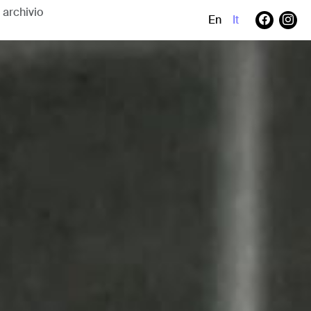
En
It