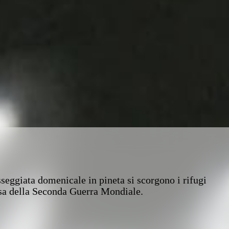
seggiata domenicale in pineta si scorgono i rifugi
fesa della Seconda Guerra Mondiale.