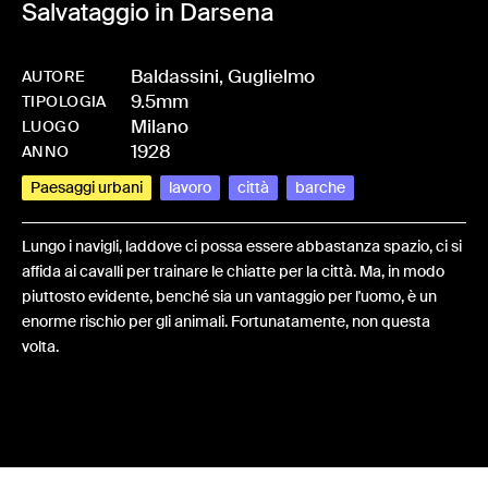
Salvataggio in Darsena
Baldassini, Guglielmo
AUTORE
9.5mm
-
HMBALDGUG-0087
TIPOLOGIA
Milano
LUOGO
1928
ANNO
Paesaggi urbani
lavoro
città
barche
Lungo i navigli, laddove ci possa essere abbastanza spazio, ci si
affida ai cavalli per trainare le chiatte per la città. Ma, in modo
piuttosto evidente, benché sia un vantaggio per l'uomo, è un
enorme rischio per gli animali. Fortunatamente, non questa
volta.
Share: