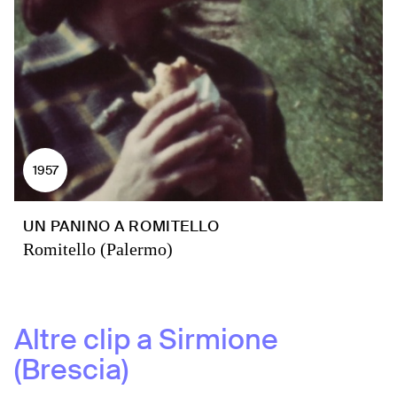
1957
UN PANINO A ROMITELLO
Romitello (Palermo)
Altre clip a
Sirmione
(Brescia)