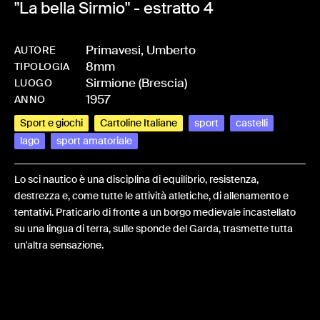
"La bella Sirmio" - estratto 4
Primavesi, Umberto
AUTORE
8mm
-
HMPRIMUMB-0040
TIPOLOGIA
Sirmione (Brescia)
LUOGO
1957
ANNO
Sport e giochi
Cartoline Italiane
sport
castelli
lago
sport amatoriale
Lo sci nautico è una disciplina di equilibrio, resistenza,
destrezza e, come tutte le attività atletiche, di allenamento e
tentativi. Praticarlo di fronte a un borgo medievale incastellato
su una lingua di terra, sulle sponde del Garda, trasmette tutta
un'altra sensazione.
Share: