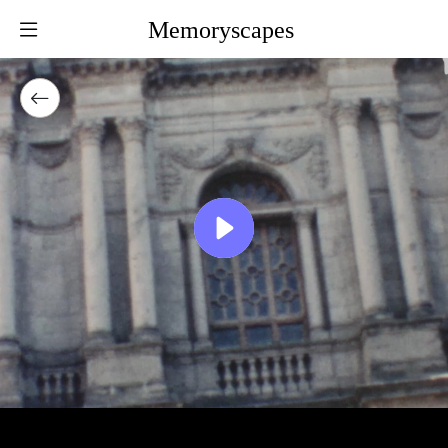
Memoryscapes