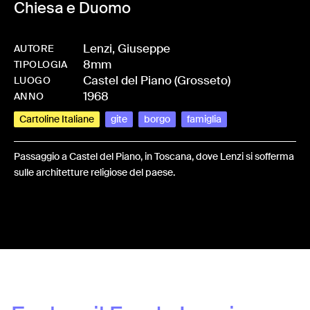
Chiesa e Duomo
Lenzi, Giuseppe
AUTORE
8mm
-
HMLENZGIU-0039
TIPOLOGIA
Castel del Piano (Grosseto)
LUOGO
1968
ANNO
Cartoline Italiane
gite
borgo
famiglia
Passaggio a Castel del Piano, in Toscana, dove Lenzi si sofferma
sulle architetture religiose del paese.
Share: