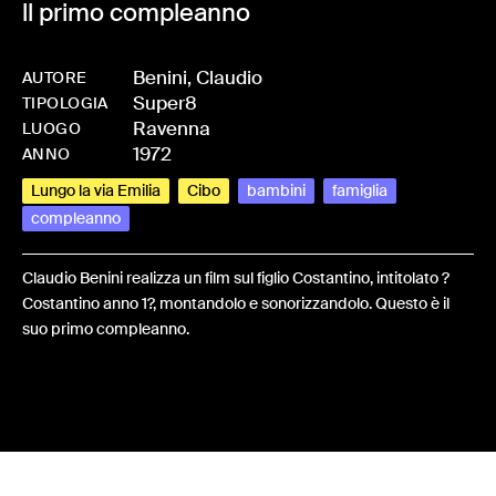
ll primo compleanno
Benini, Claudio
AUTORE
Super8
-
HMBENICLA-0004
TIPOLOGIA
Ravenna
LUOGO
1972
ANNO
Lungo la via Emilia
Cibo
bambini
famiglia
compleanno
Claudio Benini realizza un film sul figlio Costantino, intitolato ?
Costantino anno 1?, montandolo e sonorizzandolo. Questo è il
suo primo compleanno.
Share: