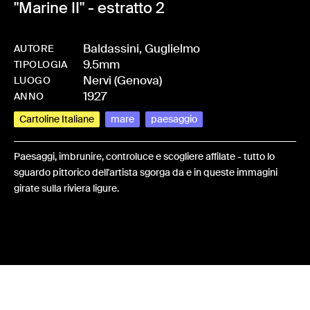
"Marine II" - estratto 2
Baldassini, Guglielmo
AUTORE
9.5mm
-
HMBALDGUG-0089
TIPOLOGIA
Nervi (Genova)
LUOGO
1927
ANNO
Cartoline Italiane
mare
paesaggio
Paesaggi, imbrunire, controluce e scogliere affilate - tutto lo
sguardo pittorico dell'artista sgorga da e in queste immagini
girate sulla riviera ligure.
Share: