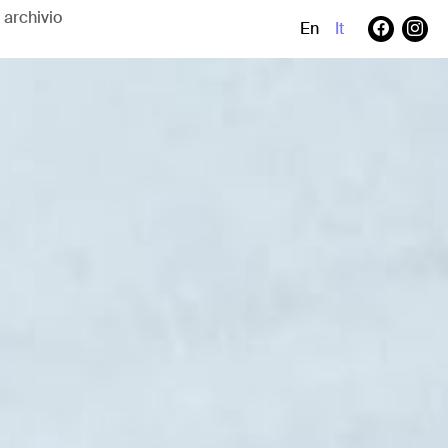
En
It