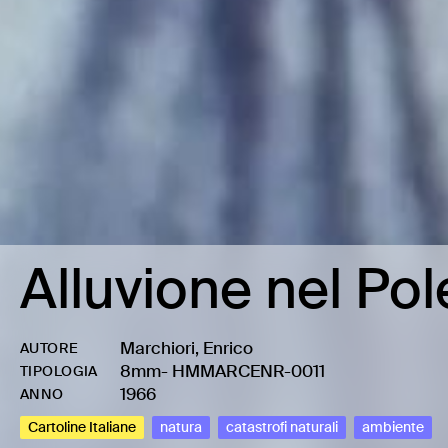
Alluvione nel Pol
Marchiori, Enrico
AUTORE
8mm
-
HMMARCENR-0011
TIPOLOGIA
1966
ANNO
Cartoline Italiane
natura
catastrofi naturali
ambiente