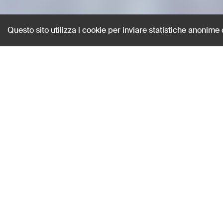
Questo sito utilizza i cookie per inviare statistiche anonime
Alluvione nel Pol
Marchiori, Enrico
AUTORE
8mm
-
HMMARCENR-0011
TIPOLOGIA
1966
ANNO
Cartoline Italiane
natura
catastrofi naturali
ambiente