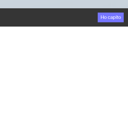
Ho capito
ume, il cinematore si imbatte in un paese
Siamo nel polesine, è autunno e i vestiti sono
ità, siamo di fronte agli effetti della devastante