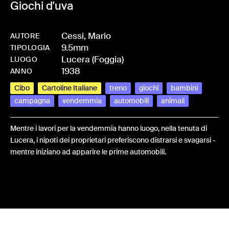
Giochi d'uva
Cessi, Mario
AUTORE
9.5mm
-
HMCESSMAR-0021
TIPOLOGIA
Lucera (Foggia)
LUOGO
1938
ANNO
Cibo
Cartoline Italiane
treno
giochi
bambini
campagna
vendemmia
automobili
animali
Mentre i lavori per la vendemmia hanno luogo, nella tenuta di
Lucera, i nipoti dei proprietari preferiscono distrarsi e svagarsi -
mentre iniziano ad apparire le prime automobili.
Share: