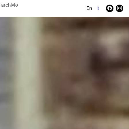
En
It