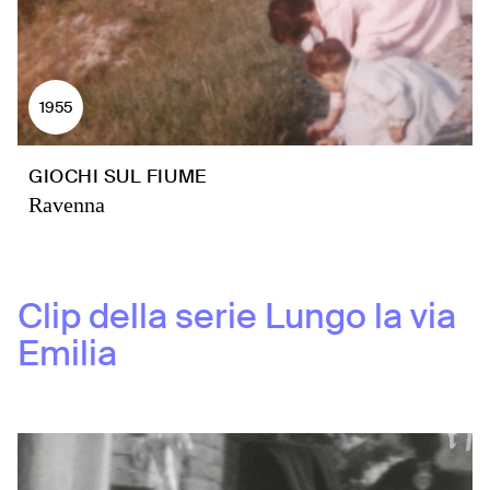
1955
GIOCHI SUL FIUME
Ravenna
Clip della serie
Lungo la via
Emilia