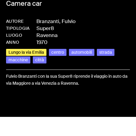
Camera car
Branzanti, Fulvio
AUTORE
Super8
-
HMBRANFUL-0005
TIPOLOGIA
Ravenna
LUOGO
1970
ANNO
Lungo la via Emilia
centro
automobili
strada
macchine
città
Fulvio Branzanti con la sua Super8 riprende il viaggio in auto da
via Maggiore a via Venezia a Ravenna.
Share: