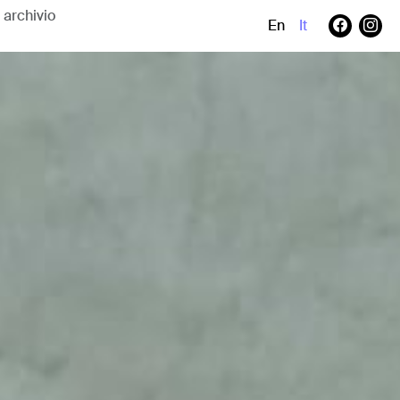
En
It