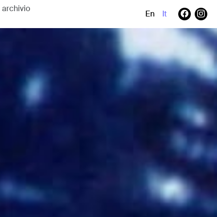
En
It