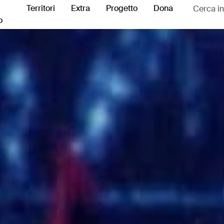
Territori
Extra
Progetto
Dona
o