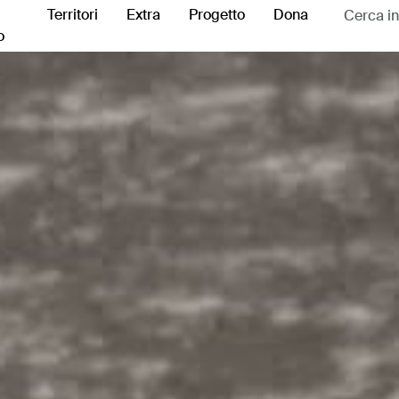
Territori
Extra
Progetto
Dona
o