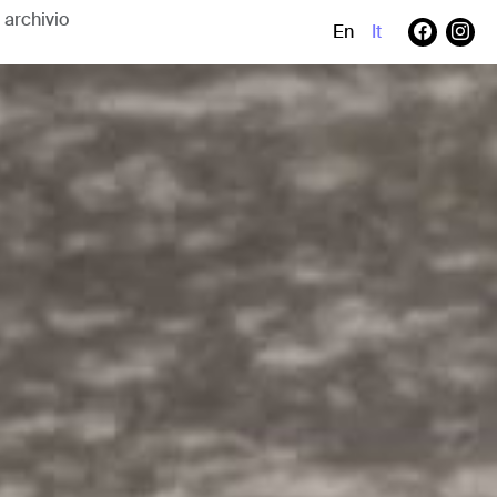
En
It