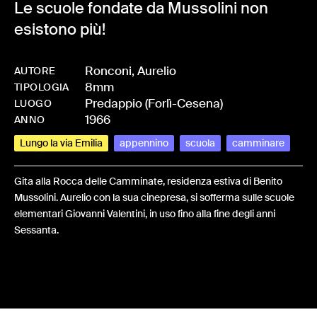
Le scuole fondate da Mussolini non
esistono più!
Ronconi, Aurelio
AUTORE
8mm
-
HMRONCAUR-0001
TIPOLOGIA
Predappio (Forlì-Cesena)
LUOGO
1966
ANNO
Lungo la via Emilia
appennino
scuola
camminare
Gita alla Rocca delle Camminate, residenza estiva di Benito
Mussolini. Aurelio con la sua cinepresa, si sofferma sulle scuole
elementari Giovanni Valentini, in uso fino alla fine degli anni
Sessanta.
Share: