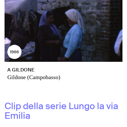
1966
A GILDONE
Gildone (Campobasso)
Clip della serie
Lungo la via
Emilia