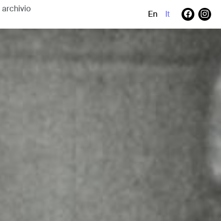
En
It