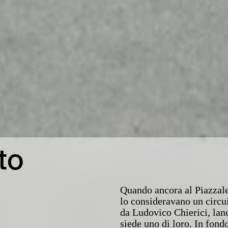
to
Quando ancora al Piazzale
lo consideravano un circui
da Ludovico Chierici, lanc
siede uno di loro. In fond