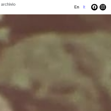
En
It