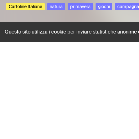
Cartoline Italiane
natura
primavera
giochi
campagna
Questo sito utilizza i cookie per inviare statistiche anonime
Primavera nel pa
Stagni, Raffaele
AUTORE
16mm
-
HMSTAGRAF-0008
TIPOLOGIA
1943
ANNO
Cartoline Italiane
natura
primavera
giochi
campagna