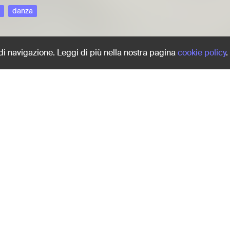
danza
Share:
 di navigazione. Leggi di più nella nostra pagina
cookie policy
.
rco
Danze nel parco a primaver
imperversa.
danza