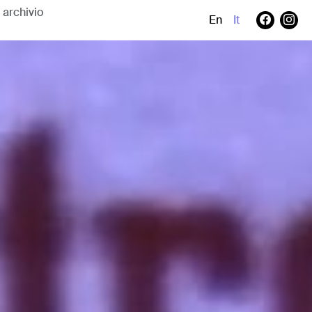
En
It