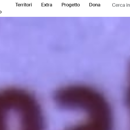
Territori
Extra
Progetto
Dona
o