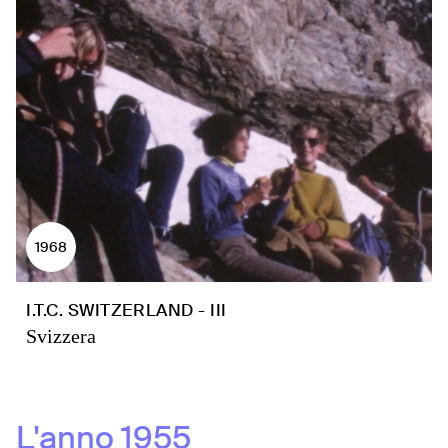
1968
I.T.C. SWITZERLAND - III
Svizzera
L'anno
1955