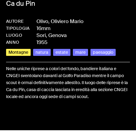
Ca du Pin
Olivo, Oliviero Mario
AUTORE
16mm
-
HMOLIVOLI-0007_4
TIPOLOGIA
Sori, Genova
LUOGO
1955
ANNO
Montagne
natura
estate
mare
paesaggio
Nelle uniche riprese a colori del fondo, bandiere italiana e
CNGEI sventolano davanti al Golfo Paradiso mentre il campo
scout è ormai definitivamente allestito. Il luogo delle riprese è la
Ca du Pin, casa di caccia lasciata in eredità alla sezione CNGEI
locale ed ancora oggi sede di campi scout.
Share: