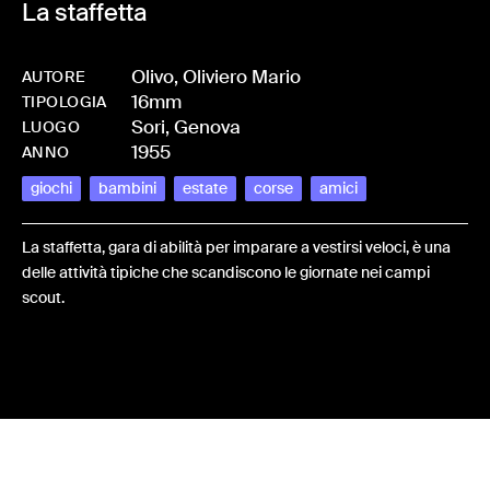
La staffetta
Olivo, Oliviero Mario
AUTORE
16mm
-
HMOLIVOLI-0007_3
TIPOLOGIA
Sori, Genova
LUOGO
1955
ANNO
giochi
bambini
estate
corse
amici
La staffetta, gara di abilità per imparare a vestirsi veloci, è una
delle attività tipiche che scandiscono le giornate nei campi
scout.
Share: