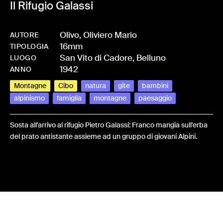
Il Rifugio Galassi
Olivo, Oliviero Mario
AUTORE
16mm
-
HMOLIVOLI-0008_4
TIPOLOGIA
San Vito di Cadore, Belluno
LUOGO
1942
ANNO
Montagne
Cibo
natura
gite
bambini
alpinismo
famiglia
montagne
paesaggio
Sosta all'arrivo al rifugio Pietro Galassi: Franco mangia sull'erba
del prato antistante assieme ad un gruppo di giovani Alpini.
Share: