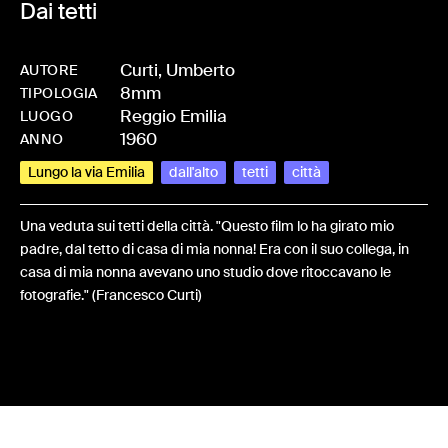
Dai tetti
Curti, Umberto
AUTORE
8mm
-
HMCURTFAM-0020
TIPOLOGIA
Reggio Emilia
LUOGO
1960
ANNO
Lungo la via Emilia
dall'alto
tetti
città
Una veduta sui tetti della città. "Questo film lo ha girato mio
padre, dal tetto di casa di mia nonna! Era con il suo collega, in
casa di mia nonna avevano uno studio dove ritoccavano le
fotografie." (Francesco Curti)
Share: