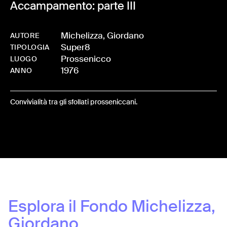
Accampamento: parte III
Michelizza, Giordano
AUTORE
Super8
-
0257-BO-0015
TIPOLOGIA
Prossenicco
LUOGO
1976
ANNO
Convivialità tra gli sfollati prosseniccani.
Share:
Esplora il Fondo
Michelizza,
Giordano